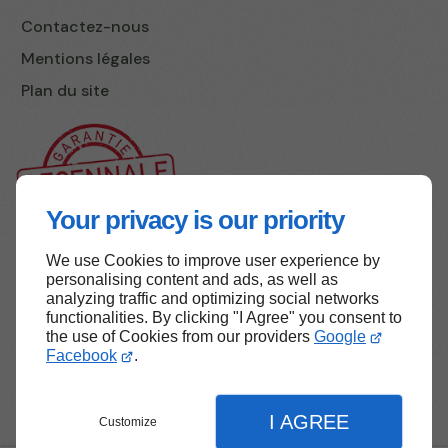
Contactez-nous
Mentions légales
Plan du site
Your privacy is our priority
We use Cookies to improve user experience by
Haut de page
personalising content and ads, as well as
analyzing traffic and optimizing social networks
functionalities. By clicking "I Agree" you consent to
the use of Cookies from our providers
Google
Facebook
.
I AGREE
Customize